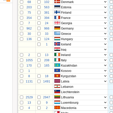
68
102
Denmark
203
563
Estonia
75
381
Finland
354
394
France
7
24
Georgia
962
966
Germany
30
33
Greece
136
124
Hungary
1
Iceland
Iraq
2
13
Ireland
1055
208
Italy
170
165
Kazakhstan
1
Kosovo
8
18
Kyrgyzstan
1131
1491
Latvia
Lebanon
Liechtenstein
2529
2947
Lithuania
13
9
Luxembourg
4
2
Macedonia