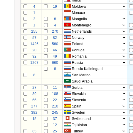
Malta
4
19
Moldova
1
Monaco
2
8
Mongolia
1
4
Montenegro
255
270
Netherlands
57
82
Norway
1426
580
Poland
20
46
Portugal
92
49
Romania
1267
660
Russia
8
Russia Kaliningrad
8
San Marino
Saudi Arabia
27
11
Serbia
89
108
Slovakia
66
22
Slovenia
277
210
Spain
382
245
Sweden
15
37
Switzerland
12
Tajikistan
65
25
Turkey