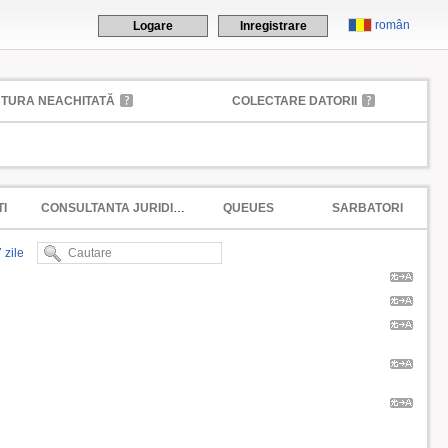
român
Logare
Inregistrare
CTURA NEACHITATĂ
COLECTARE DATORII
I
CONSULTANTA JURIDICA
QUEUES
SARBATORI
 zile