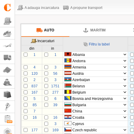
A adauga incarcatura
A propune transport
AUTO
MARITIM
Incarcaturi
Filtru la tabel
din
in
1
1
Albania
Andorra
4
3
Armenia
120
56
Austria
2
3
Azerbaijan
837
1751
Belarus
167
277
Belgium
5
6
Bosnia and Herzegovina
85
39
Bulgaria
7
China
16
16
Croatia
3
Cyprus
177
169
Czech republic