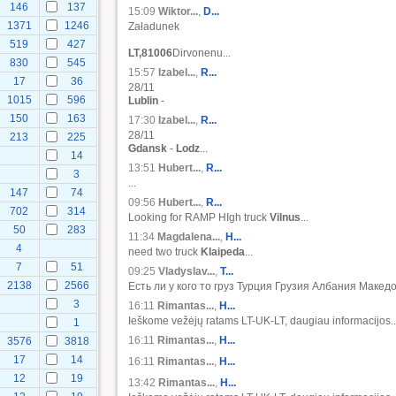
146
137
15:09
Wiktor...
,
D...
1371
1246
Załadunek
519
427
LT,81006
Dirvonenu...
830
545
15:57
Izabel...
,
R...
17
36
28/11
1015
596
Lublin
-
150
163
17:30
Izabel...
,
R...
28/11
213
225
Gdansk
-
Lodz
...
14
13:51
Hubert...
,
R...
3
...
147
74
09:56
Hubert...
,
R...
702
314
Looking for RAMP HIgh truck
Vilnus
...
50
283
11:34
Magdalena...
,
H...
4
need two truck
Klaipeda
...
7
51
09:25
Vladyslav...
,
Т...
2138
2566
Есть ли у кого то груз Турция Грузия Албания Македо
3
16:11
Rimantas...
,
H...
Ieškome vežėjų ratams LT-UK-LT, daugiau informacijos..
1
16:11
Rimantas...
,
H...
3576
3818
17
14
16:11
Rimantas...
,
H...
12
19
13:42
Rimantas...
,
H...