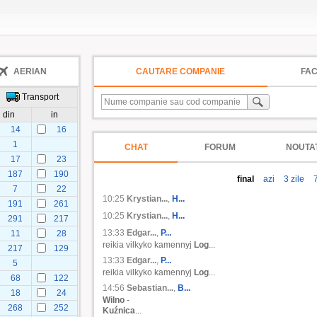
AERIAN
CAUTARE COMPANIE
FA
Transport
din
in
14
16
1
CHAT
FORUM
NOUTAT
17
23
187
190
final
azi
3 zile
7
7
22
10:25
Krystian...
,
H...
191
261
10:25
Krystian...
,
H...
291
217
13:33
Edgar...
,
P...
11
28
reikia vilkyko kamennyj
Log
...
217
129
13:33
Edgar...
,
P...
5
reikia vilkyko kamennyj
Log
...
68
122
14:56
Sebastian...
,
B...
18
24
Wilno
-
268
252
Kuźnica
...