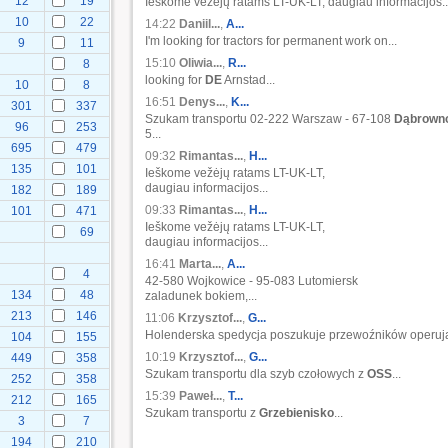
12
19
Ieškome vežėjų ratams LT-UK-LT, daugiau informacijos..
10
22
14:22
Daniil...
,
A...
I'm looking for tractors for permanent work on...
9
11
15:10
Oliwia...
,
R...
8
looking for
DE
Arnstad...
10
8
16:51
Denys...
,
K...
301
337
Szukam transportu 02-222 Warszaw - 67-108
Dąbrown
96
253
5...
695
479
09:32
Rimantas...
,
H...
135
101
Ieškome vežėjų ratams LT-UK-LT,
daugiau informacijos...
182
189
09:33
Rimantas...
,
H...
101
471
Ieškome vežėjų ratams LT-UK-LT,
69
daugiau informacijos...
16:41
Marta...
,
A...
4
42-580 Wojkowice - 95-083 Lutomiersk
134
48
zaladunek bokiem,...
213
146
11:06
Krzysztof...
,
G...
Holenderska spedycja poszukuje przewoźników operują
104
155
10:19
Krzysztof...
,
G...
449
358
Szukam transportu dla szyb czołowych z
OSS
...
252
358
15:39
Paweł...
,
T...
212
165
Szukam transportu z
Grzebienisko
...
3
7
194
210